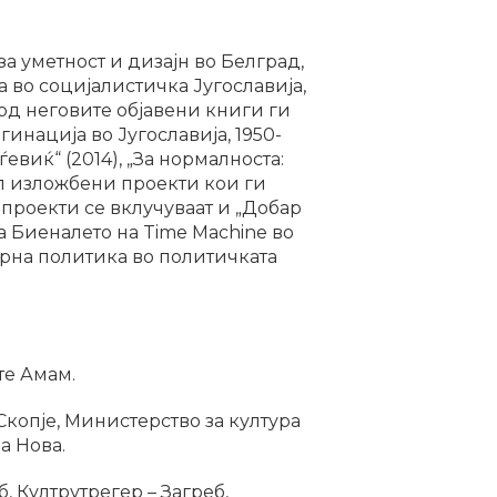
а уметност и дизајн во Белград,
а во социјалистичка Југославија,
 од неговите објавени книги ги
инација во Југославија, 1950-
ѓевиќ“ (2014), „За нормалноста:
рал изложбени проекти кои ги
проекти се вклучуваат и „Добар
на Биеналето на Time Machine во
урна политика во политичката
те Амам.
Скопје, Министерство за култура
а Нова.
 Култрутрегер – Загреб,