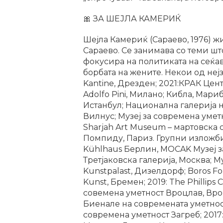
🎀 ЗА ШЕЈЛА КАМЕРИЌ
Шејла Камериќ (Сараево, 1976) ж
Сараево. Се занимава со теми ш
фокусира на политиката на сеќав
борбата на жените. Некои од не
Kantine, Дрезден; 2021:КРАК Цент
Adolfo Pini, Милано; Кибла, Mариб
Истанбул; Национална галерија на
Вилнус; Музеј за современа умет
Sharjah Art Museum – мартовска с
Помпиду, Париз. Групни изложби 
Kühlhaus Берлин, MOCAK Mузеј за
Третјаковска галерија, Moсква; 
Kunstpalast, Дизелдорф; Boros 
Kunst, Бремен; 2019: The Phillips 
совемена уметност Вроцлав, Вроц
Биенале на современата уметност 
современа уметност Загреб; 2017: