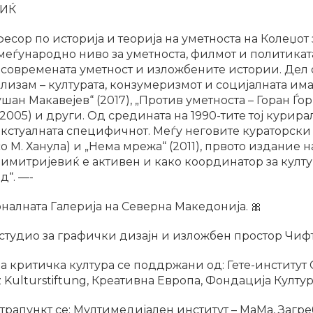
ВИЌ
ор по историја и теорија на уметноста на Колеџот з
 меѓународно ниво за уметноста, филмот и политикат
, современата уметност и изложбените истории. Дел
лизам – културата, конзумеризмот и социјалната имаг
ушан Макавејев“ (2017), „Против уметноста – Горан Ѓор
 (2005) и други. Од средината на 1990-тите тој кури
екстуалната специфичнот. Меѓу неговите кураторски 
 со М. Ханула) и „Нема мрежа“ (2011), првото издание 
имитријевиќ е активен и како координатор за култ
д“. —-
налната Галерија на Северна Македонија. 🎀
студио за графички дизајн и изложбен простор Чиф
а критичка култура се поддржани од: Гете-институт 
 Kulturstiftung, Креативна Европа, Фондација Култур
апункт се: Мултимедијален институт – МаМа, Загреб,