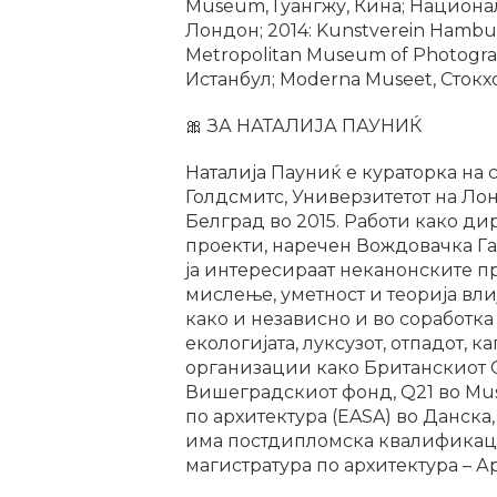
Museum, Гуангжу, Кина; Национале
Лондон; 2014: Kunstverein Hambu
Metropolitan Museum of Photograp
Истанбул; Moderna Museet, Сток
🎀 ЗА НАТАЛИЈА ПАУНИЌ
Наталија Пауниќ е кураторка на 
Голдсмитс, Универзитетот на Лон
Белград во 2015. Работи како дир
проекти, наречен Вождовачка Гал
ја интересираат неканонските пр
мислење, уметност и теорија вли
како и независно и во соработка 
екологијата, луксузот, отпадот,
организации како Британскиот Со
Вишеградскиот фонд, Q21 во Mus
по архитектура (EASA) во Данска,
има постдипломска квалификациј
магистратура по архитектура – А