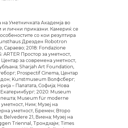
а на Уметничката Академја во
и и лични приказни. Камериќ се
 особеностите со кои резултира
Kunsthaus Дрезден Robotron
, Сараево; 2018: Fondazione
15: ARTER Простор за уметност,
: Центар за современа уметност,
бљана; Sharjah Art Foundation,
еборг; Prospectif Cinema, Центар
Лондон; Kunstmuseum Волфсберг;
ија – Палатата, Софија; Нова
е, Eкатеринбург; 2020: Museum
импешта; Museum für moderne
а уметност, Ним; Музеј на
ерна уметност, Бремен; Второ
 Belvedere 21, Виена; Mузеј на
ggen Triennal, Tрондхајм; Times