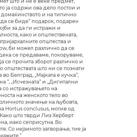
мет што и не е веќе предмет,
то ја содржи ова дело постои и
д домаќинството и на типично
 „да се биде“ подарок, подарен
ојби за да ги истражи и
лноста, како и општествената,
атријархалните општества и
ow, би можел различно да се
дека се предаваме, покоруваме,
а се прочита зборот различно и
во општествата што ни се познати
во Белград, „Мајката е кучка“,
а “, „Исчезната“ и „Дигитални
ва со истражувањето на
носта на женското тело во
оличното значење на љубовта,
а Hortus conclusus, мотив од
 Како што тврди Лиз Херберт
на, иако сеприсутна. Во
е. Со нејзиното затворање, тие ја
мажите.“