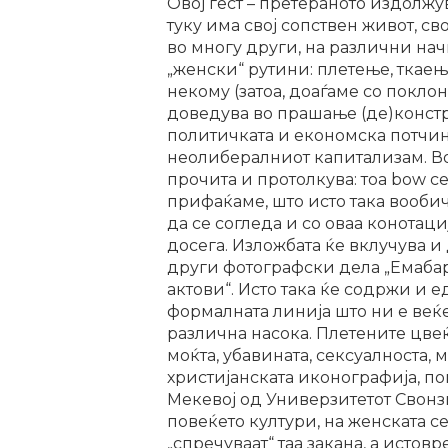
Овој гест – претераното издолжу
туку има свој сопствен живот, св
во многу други, на различни на
„женски“ рутини: плетење, ткаење
некому (затоа, доаѓаме со покло
доведува во прашање (де)констру
политичката и економска потчин
неолибералниот капитализам. Во 
прочита и протолкува: тоа bow 
прифаќаме, што исто така вооби
да се согледа и со оваа конотаци
досега. Изложбата ќе вклучува и
други фотографски дела „Емабара
актови“. Исто така ќе содржи и 
формалната линија што ни е веќе
различна насока. Плетените цве
моќта, убавината, сексуалноста,
христијанската иконографија, п
Мекевој од Универзитетот Свонзи
повеќето култури, на женската се
„спречуваат“ таа закана, а истов