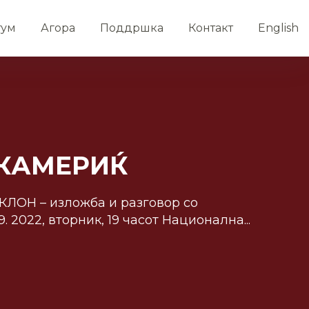
тум
Агора
Поддршка
Контакт
English
КАМЕРИЌ
ЛОН – изложба и разговор со
. 2022, вторник, 19 часот Национална...