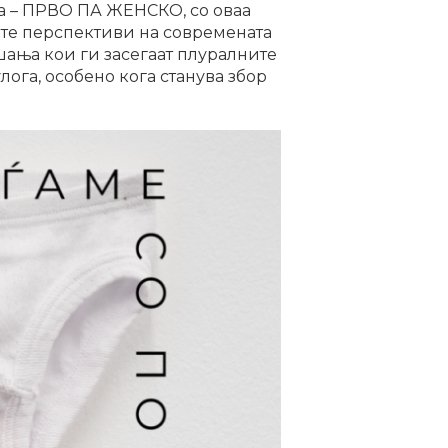
ја – ПРВО ПА ЖЕНСКО, со оваа
ките перспективи на современата
шања кои ги засегаат плуралните
ога, особено кога станува збор