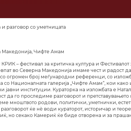
и разговор со уметницата
а Македонија, Чифте Амам
у КРИК – фестивал за критичка култура и Фестивалот
впат во Северна Македонија имаме чест и радост да
 со огромен број меѓународни референци, со изложб
ка со Националната галерија „Чифте Амам“, кои како
 јавни институции. Кураторка на изложбата е Натал
ст да го проследиме разговорот и претставувањето н
ме мноштвото родови, политички, уметнички, есте
разговорот ќе нѐ води кураторот, историчар и теоре
ќ, но секако Камериќ ќе биде отворена и за праша