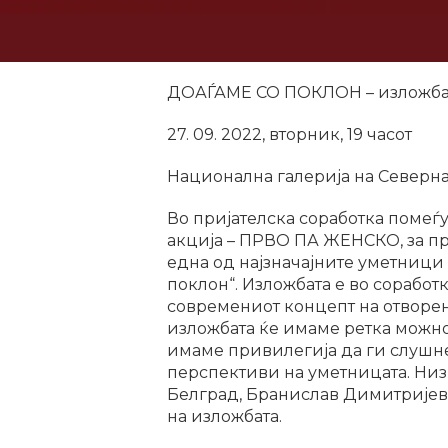
ДОАЃАМЕ СО ПОКЛОН – изложба 
27. 09. 2022, вторник, 19 часот
Национална галерија на Северн
Во пријателска соработка помеѓ
акција – ПРВО ПА ЖЕНСКО, за пр
една од најзначајните уметници
поклон“. Изложбата е во соработ
современиот концепт на отворени
изложбата ќе имаме ретка можно
имаме привилегија да ги слушне
перспективи на уметницата. Низ 
Белград, Бранислав Димитријеви
на изложбата.