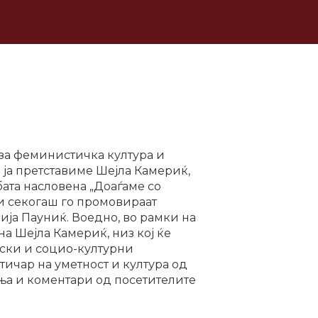
 за феминистичка култура и
 ја претставиме Шејла Камериќ,
ата насловена „Доаѓаме со
 и секогаш го промовираат
ија Пауниќ. Воедно, во рамки на
а Шејла Камериќ, низ кој ќе
тски и социо-културни
тичар на уметност и култура од
ња и коментари од посетителите