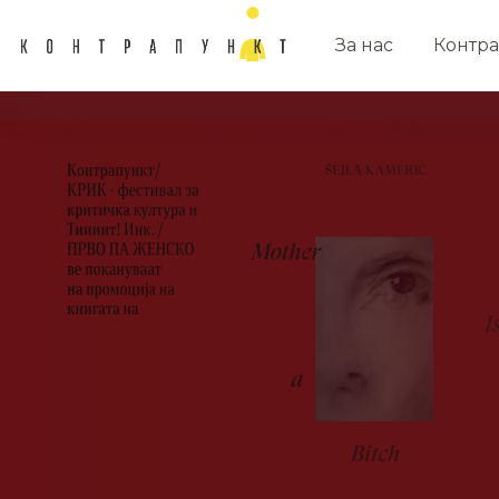
За нас
Контра