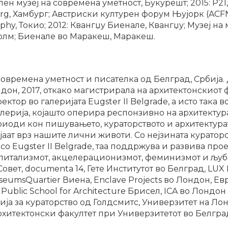
н музеј на современа уметност, Букурешт; 2015: P21,
rg, Хамбург; Aвстриски културен форум Њујорк (ACFNY
hy, Токио; 2012: Квангџу Биенале, Квангџу; Музеј на
холм; Биенале во Маракеш, Maракеш.
современа уметност и писателка од Белград, Србија
дон, 2017, откако магистрирала на архитектонскиот 
ектор во галеријата Eugster II Belgrade, а исто така
ерија, којашто оперира респонзивно на архитектура
иоди кон пишувањето, кураторството и архитектурат
јаат врз нашите лични животи. Со нејзината куратор
со Eugster II Belgrade, таа поддржува и развива про
 капитализмот, акцелерационизмот, феминизмот и љуб
вет, documenta 14, Гете Институтот во Белград, LUX 
eumsQuartier Виена, Enclave Projects во Лондон, Ев
 Public School for Architecture Брисел, ICA во Лондон
а за кураторство од Голдсмитс, Универзитет на Лон
рхитектонски факултет при Универзитетот во Белгра