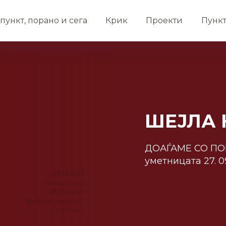
пункт, порано и сега
Крик
Проекти
Пунк
ШЕЈЛА 
ДОАЃАМЕ СО ПОК
уметницата 27. 09