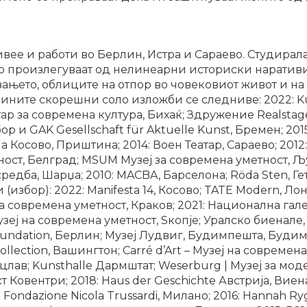
ивее и работи во Берлин, Истра и Сараево. Студирал
то произлегуваат од нелинеарни историски наратив
ањето, облиците на отпор во човековиот живот и на
јзините скорешни соло изложби се следниве: 2022: 
ар за современа култура, Бихаќ; Здружение Realstage
ор и GAK Gesellschaft für Aktuelle Kunst, Бремен; 20
 Косово, Приштина; 2014: Воен Театар, Сараево; 2012
ност, Белград; MSUM Mузеј за современа уметност, Љу
редба, Шарџа; 2010: MACBA, Барселона; Röda Sten, Гет
(избор): 2022: Manifesta 14, Косово; TATE Modern, 
 современа уметност, Краков; 2021: Национална галер
Mузеј на современа уметност, Sкопје; Уралско биенал
Foundation, Берлин; Музеј Лудвиг, Будимпешта, Буд
Collection, Вашингтон; Carré d’Art – Mузеј на современ
лав; Kunsthalle Дармштат; Weserburg | Mузеј за мод
Ковентри; 2018: Haus der Geschichte Австрија, Виена;
 Fondazione Nicola Trussardi, Милано; 2016: Hannah Ry