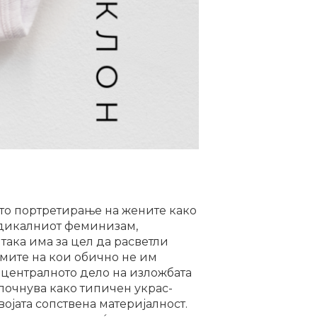
ото портретирање на жените како
адикалниот феминизам,
така има за цел да расветли
мите на кои обично не им
 централното дело на изложбата
почнува како типичен украс-
војата сопствена материјалност.