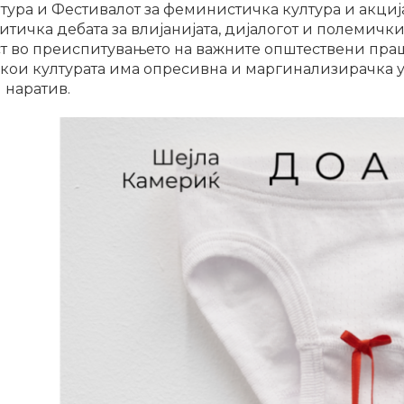
лтура и Фестивалот за феминистичка култура и акци
итичка дебата за влијанијата, дијалогот и полемич
ст во преиспитувањето на важните општествени пра
кои културата има опресивна и маргинализирачка ул
 наратив.