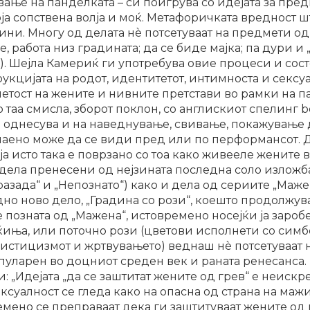
вање на панделката – си поигрува со идејата за пред
оја сопствена волја и моќ. Метафоричката вредност ш
чини. Многу од делата нè потсетуваат на предмети о
, работа низ градината; да се биде мајка; па дури и
н). Шејла Камериќ ги употребува овие процеси и сост
кцијата на родот, идентитетот, интимноста и сексуа
етост на жените и нивните претстави во рамки на п
таа смисла, зборот поклон, со англискиот спелинг b
се однесува и на наведнување, свивање, покажување 
чаено може да се види пред или по перформансот. Д
ја исто така е поврзано со тоа како живееле жените 
 дела пренесени од нејзината последна соло изложба 
зада“ и „Непознато“) како и дела од сериите „Мажен
едно ново дело, „Градина со рози“, коешто продолжу
 позната од „Мажена“, истовремено носејќи ја заробе
ќиња, или поточно рози (цветови исполнети со симб
 мистицизмот и жртвувањето) веднаш нè потсетуваат н
опуларен во доцниот среден век и раната ренесанса.
: „Идејата „да се заштитат жените од грев“ е неискре
ксуалност се гледа како на опасна од страна на мажит
ремено се преправаат дека ги заштитуваат жените од 