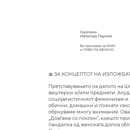
🎀 ЗА КОНЦЕПТОТ НА ИЗЛОЖБАТ
Претставувањето на делото на Ш
вештерки и/или предмети. Алуд
социјалистичкиот феминизам и п
обични, домашни и познати секо
обрнуваме многу внимание. Оваа
„Доаѓаме со поклон“, коешто пр
панделка од женската долна обле