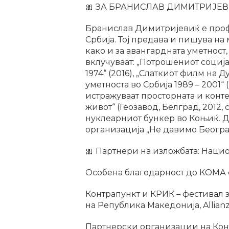
🎀 ЗА БРАНИСЛАВ ДИМИТРИЈЕ
Бранислав Димитријевиќ е профес
Србија. Тој предава и пишува на
како и за авангардната уметност
вклучуваат: „Потрошениот соција
1974“ (2016), „Слаткиот филм на Д
уметноста во Србија 1989 – 2001“
истражуваат просторната и конт
живот“ (Геозавод, Белград, 2012,
нуклеарниот бункер во Коњиќ. Д
организација „Не давимо Београ
🎀 Партнери на изложбата: Нацио
Особена благодарност до КОМА 
Контрапункт и КРИК – фестивал з
на Република Македонија, Allianz
Партнерски организации на Контр