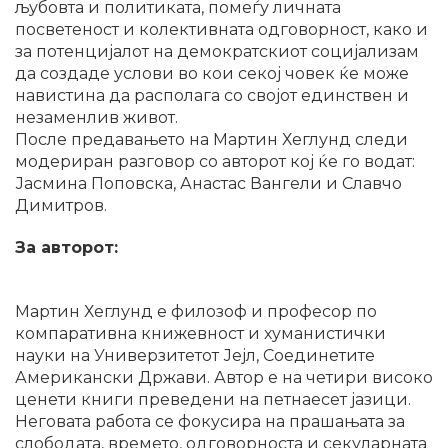
љубовта и политиката, помеѓу личната
посветеност и колективната одговорност, како и
за потенцијалот на демократскиот социјализам
да создаде услови во кои секој човек ќе може
навистина да располага со својот единствен и
незаменлив живот.
После предавањето на Мартин Хеглунд следи
модериран разговор со авторот кој ќе го водат:
Јасмина Поповска, Анастас Вангели и Славчо
Димитров.
За авторот:
Мартин Хеглунд е филозоф и професор по
компаративна книжевност и хуманистички
науки на Универзитетот Јејл, Соединетите
Американски Држави. Автор е на четири високо
ценети книги преведени на петнаесет јазици.
Неговата работа се фокусира на прашањата за
слободата, времето, одговорноста и секуларната