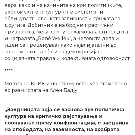
вера, како и на начините на кои политичките,
економските и културните системи ги
обликуваат човечката зависност и грижата за
другите. Добитник е на бројни престижни
признанија, меѓу кои Гугенхајмовата стипендија
и наградата „René Wellek“, а неговите дела и
идеи се проценуваат како највлијателни во
современите дебати за демократијата,
социјалната правда и колективната одговорност.
****
Мотото на КРИК и понатаму останува втемелено
во размислата на Ален Бадју:
„Заедницата која се заснова врз политичка
култура на критичко дејствување и
соочување преку конфронтација, е заедница
на слободата, на взаемноста, на храбрата