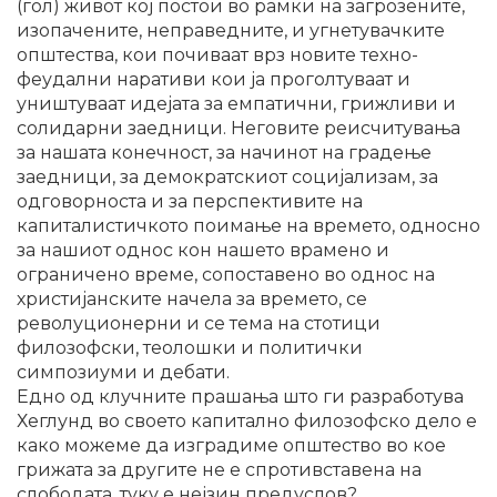
(гол) живот кој постои во рамки на загрозените,
изопачените, неправедните, и угнетувачките
општества, кои почиваат врз новите техно-
феудални наративи кои ја проголтуваат и
уништуваат идејата за емпатични, грижливи и
солидарни заедници. Неговите реисчитувања
за нашата конечност, за начинот на градење
заедници, за демократскиот социјализам, за
одговорноста и за перспективите на
капиталистичкото поимање на времето, односно
за нашиот однос кон нашето врамено и
ограничено време, сопоставено во однос на
христијанските начела за времето, се
револуционерни и се тема на стотици
филозофски, теолошки и политички
симпозиуми и дебати.
Едно од клучните прашања што ги разработува
Хеглунд во своето капитално филозофско дело е
како можеме да изградиме општество во кое
грижата за другите не е спротивставена на
слободата, туку е нејзин предуслов?