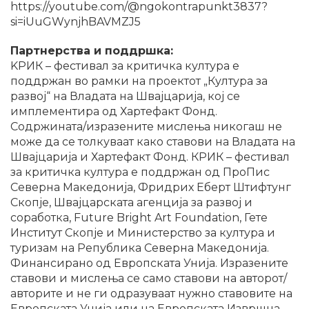
https://youtube.com/@ngokontrapunkt3837?
si=iUuGWynjhBAVMZJ5
Партнерства и поддршка:
KРИК – фестивал за критичка култура е
поддржан во рамки на проектот „Култура за
развој“ на Владата на Швајцарија, кој се
имплементира од Хартефакт Фонд.
Содржината/изразените мислења никогаш не
може да се толкуваат како ставови на Владата на
Швајцарија и Хартефакт Фонд. КРИК – фестивал
за критичка култура е поддржан од ПроПис
Северна Македонија, Фридрих Еберт Штифтунг
Скопје, Швајцарската агенција за развој и
соработка, Future Bright Art Foundation, Гете
Институт Скопје и Министерство за култура и
туризам на Република Северна Македонија.
Финансирано од Европската Унија. Изразените
ставови и мислења се само ставови на авторот/
авторите и не ги одразуваат нужно ставовите на
Европската Унија или на Европската Извршна