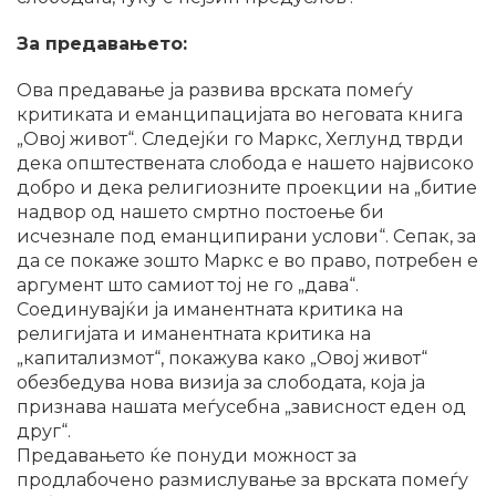
За предавањето:
Ова предавање ја развива врската помеѓу
критиката и еманципацијата во неговата книга
„Овој живот“. Следејќи го Маркс, Хеглунд тврди
дека општествената слобода е нашето највисоко
добро и дека религиозните проекции на „битие
надвор од нашето смртно постоење би
исчезнале под еманципирани услови“. Сепак, за
да се покаже зошто Маркс е во право, потребен е
аргумент што самиот тој не го „дава“.
Соединувајќи ја иманентната критика на
религијата и иманентната критика на
„капитализмот“, покажува како „Овој живот“
обезбедува нова визија за слободата, која ја
признава нашата меѓусебна „зависност еден од
друг“.
Предавањето ќе понуди можност за
продлабочено размислување за врската помеѓу