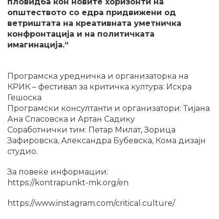
пловидба кон новите хоризонти на
општеството со едра придвижени од
ветриштата на креативната уметничка
конфронтација и на политичката
имагинација.“
Програмска уредничка и организаторка на
КРИК – фестивал за критичка култура: Искра
Гешоска
Програмски консултанти и организатори: Тијана
Ана Спасовска и Артан Садику
Соработнички тим: Петар Милат, Зорица
Зафировска, Александра Бубевска, Кома дизајн
студио.
За повеќе информации:
https://kontrapunkt-mk.org/en
https://www.instagram.com/critical.culture/