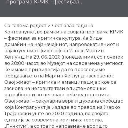
програма КРИК - фестивал...
Со голема радост и чест оваа година
Контрапункт, во рамки на својата програма КРИК
– фестивал за критичка култура, ќе биде
домаќин на најзначајниот, напровокативниот и
најактуелниот филозоф на 21 век, Мартин
Хеглунд. На 29. 06. 2026 (понеделник), со почеток
во 20:00 часот, во Музејот на современа уметност,
ќе имаме привилегија да го проследиме
предавањето на Мартин Хеглунд насловено ::
Овој живот – критика и еманципација :: кое се
заснова на неговите тези епистемолошки
разработени во неговата веќе култна книга ::
Овој живот – секуларна вера и духовна слобода ::
која Контрапункт ја издаде во превод на Жарко
Трајаноски уште во 2020 година, во својата
едиција за современа критичка теорија,
„Пунктум“, а со тоа го направивме воопшто