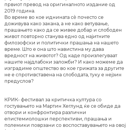
првиот превод на оригиналното издание од
2019 година.
Во време во кое иднината сè почесто се
доживува како закана, а не како ветување,
прашањето како да се живее добар и слободен
живот повторно станува едно од најитните
филозофски и политички прашања на нашето
време. Што е она што навистина му дава
вредност на животот? Од каде произлегуваат
нашите најдлабоки заложби? И како можеме да
изградиме општество во кое грижата за другите
не е спротивставена на слободата, туку е нејзин
предуслов?
КРИК- фестивал за критичка култура со
гостувањето на Мартин Хеглунд ќе се обиде да
отвори и конфронтира различни
епистемиолошки перспективи, прашања и
полемики поврзани со воспоставувањето на овој