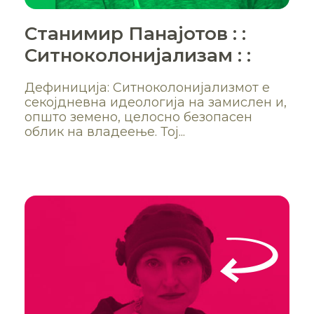
Станимир Панајотов : :
Ситноколонијализам : :
Дефиниција: Ситноколонијализмот е
секојдневна идеологија на замислен и,
општо земено, целосно безопасен
облик на владеење. Тој...