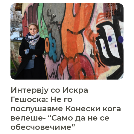
Интервју со Искра
Гешоска: Не го
послушавме Конески кога
велеше- “Само да не се
обесчовечиме”