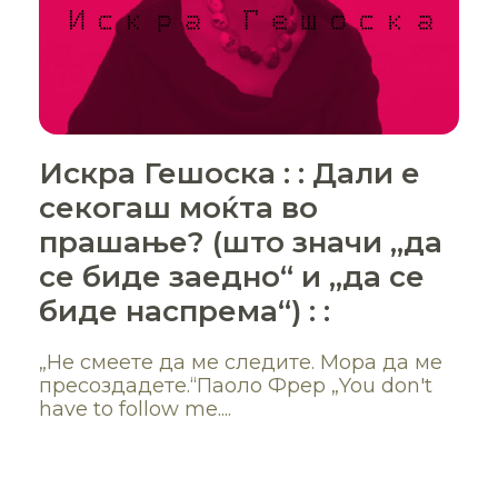
Искра Гешоска : : Дали е
секогаш моќта во
прашање? (што значи „да
се биде заедно“ и „да се
биде наспрема“) : :
„Не смеете да ме следите. Мора да ме
пресоздадете.“Паоло Фрер „You don't
have to follow me....