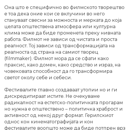
Она што е специфично во филмското творештво
е тоа дека оние кои се вклучини во него
стануваат свесни за можноста и мерката до која
целата општествена атмосфера или културна
клима може да биде променета преку нивната
работа. Филмот не зависи од чистата и проста
реалност. Тој зависи од трансформацијата на
реалноста од страна на самиот творец
(filmmaker). Филмот мора да се сфати како
праксис, како домен, како средство и израз, на
човековата способност да го трансформира
светот околу себе и себеси.
Фестивалите главно создаваат утопии но и ги
дискредитираат истите. Не очекуваме
радикалност на естетско-политичката прогарам
но нужна е општествено – политичка храброст и
активност од некој друг формат. Герилскиот
однос кон кинематографијата и кон
фестивалите воопшто може да биде потпрен врз