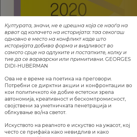
Културата, значи, не е црешна која се наоѓа на
врвот од колачето на историјата: таа секогаш
одновно е место на конфликт каде што
историјата добива форма и видливост во
самото срце на одлуките и постапките, колку и
тие да се варварски или примитивни.
GEORGES
DIDI-HUBERMAN
Ова не е време на поетика на преговори.
Потребни се дирктни акции и конфронтации во
кои политичкото ќе добие естетски зрела
автономија, креативност и бескомпромисност,
својствени за уметничката пенетрација и
облкување во/на светот.
Искуството на реалното е искуство на ужасот, кој
често се прифаќа како невидлив и како