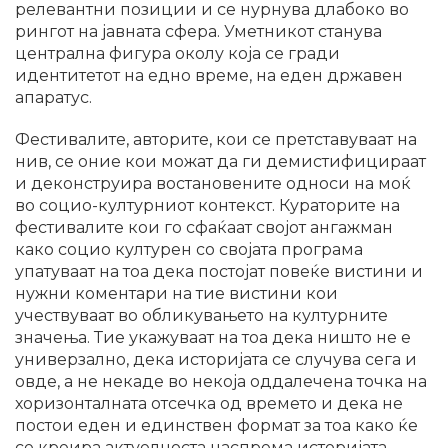
релевантни позиции и се нурнува длабоко во
рингот на јавната сфера. Уметникот станува
централна фигура околу која се гради
идентитетот на едно време, на еден државен
апаратус.
Фестивалите, авторите, кои се претставуваат на
нив, се оние кои можат да ги демистифицираат
и деконструира востановените односи на моќ
во социо-културниот контекст. Кураторите на
фестивалите кои го сфаќаат својот ангажман
како социо културен со својата програма
упатуваат на тоа дека постојат повеќе вистини и
нужни коментари на тие вистини кои
учествуваат во обликувањето на културните
значења. Тие укажуваат на тоа дека ништо не е
универзално, дека историјата се случува сега и
овде, а не некаде во некоја оддалечена точка на
хоризонталната отсечка од времето и дека не
постои еден и единствен формат за тоа како ќе
се креира актуелноста наспрема историјата,