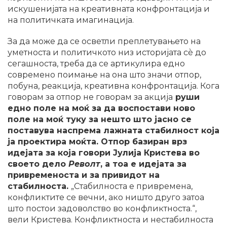
искушенијата на креативната конфронтација и
на политичката имагинација.
За да може да се осветли преплетувањето на
уметноста и политичкото низ историјата сè до
сегашноста, треба да се артикулира едно
современо поимање на она што значи отпор,
побуна, реакција, креативна конфронтација. Кога
говорам за отпор не говорам за акција
руши
едно поле на моќ за да воспостави ново
поле на моќ туку за нешто што јасно се
поставува наспрема лажната стабилност која
ја проектира моќта. Отпор базиран врз
идејата за која говори Јулија Кристева во
своето дело
Револт
, а тоа е идејата за
привременоста и за привидот на
стабилноста.
„Стабилноста е привремена,
конфликтите се вечни, ако ништо друго затоа
што постои задоволство во конфликтноста.“,
вели Кристева. Конфликтноста и нестабилноста