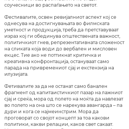
соучесници во распаѓањето на светот.
Фестивалите, освен ревијалниот аспект кој се
однесува на достигнувањата во филмската
уметност и продукција, треба да претставуваат
израз кој ги обединува општествената важност,
политичкиот гнев, репрезентативната сложеност
на сликата која води до вербален и мисловен
екцес. Тие ако не поттикнат критичка и
креативна конфронтација, остануваат само
парада на привремениот сјај и екстензија на
илузијата.
Фетивалите за да не останат само банален
фрагмент од капитаистичкиот пазар на лажниот
сјај и среќа, мора од полето на моќта да навлезат
во полето на она што се нарекува авангарда – па
дури и кога се најмеинстрим. Мора да
проговорат со својот концепт за тоа какови
политики, какви релации, каков свет сакаат.