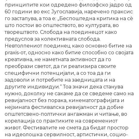
принципите кои одредено филозфско јадро од
60 години во екс Југославија, наречено праксис
го застапува, а тоа е: „Беспоштедна критика на сѐ
што постои во општеството, во културата, во
творештвото. Слобода на поединецот како
предуслов за колективната слобода.
Невтолпениот поединец како основно битие на
praxis-от, односно како битие способно со својата
креативна, не наметната активност да го
преобрази светот, да ги реализира своите
специфични потенцијали, а со тоа да ги
задоволи и потребите на заедницата и на
другите индивидуи.“ Тоа значи дека станува
нужно, доколку не сакаме да се сведеме само на
ревијалност без порака, кинематографијата и
нејзината фестивалска ревијалност да добие
општетсвено-полтички ангажман и читање, во
корелација со практиките на современиот
живот. Фестивалите не смета да бидат простор
на идеолошка сервилност, артистички, социо-