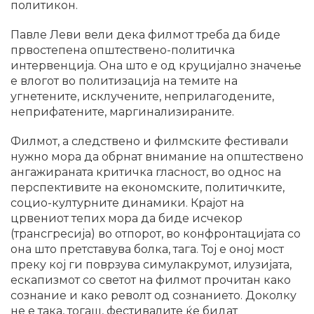
политикон.
Павле Леви вели дека филмот треба да биде
првостепена општествено-политичка
интервенција. Она што е од круцијално значење
е влогот во политизација на темите на
угнетените, исклучените, неприлагодените,
неприфатените, маргинализираните.
Филмот, а следствено и филмските фестивали
нужно мора да обрнат внимание на општествено
ангажираната критичка гласност, во однос на
перспективите на економските, политичките,
социо-културните динамики. Крајот на
црвениот тепих мора да биде исчекор
(трансгресија) во отпорот, во конфронтацијата со
она што претставува болка, тага. Тој е оној мост
преку кој ги поврзува симулакрумот, илузијата,
ескапизмот со светот на филмот прочитан како
сознание и како револт од сознанието. Доколку
не е така, тогаш, фестивалите ќе бидат