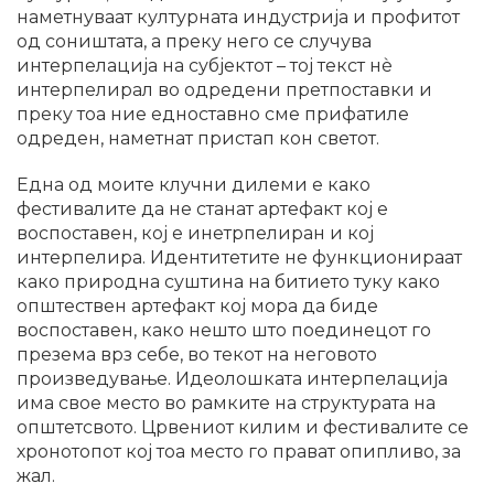
наметнуваат културната индустрија и профитот
од соништата, а преку него се случува
интерпелација на субјектот – тој текст нѐ
интерпелирал во одредени претпоставки и
преку тоа ние едноставно сме прифатиле
одреден, наметнат пристап кон светот.
Една од моите клучни дилеми е како
фестивалите да не станат артефакт кој е
воспоставен, кој е инетрпелиран и кој
интерпелира. Идентитетите не функционираат
како природна суштина на битието туку како
општествен артефакт кој мора да биде
воспоставен, како нешто што поединецот го
презема врз себе, во текот на неговото
произведување. Идеолошката интерпелација
има свое место во рамките на структурата на
општетсвото. Црвениот килим и фестивалите се
хронотопот кој тоа место го прават опипливо, за
жал.