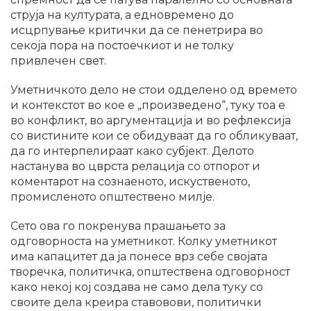
струја на културата, а едновремено до
исцрпување критички да се пенетрира во
секоја пора на постоечкиот и не толку
привлечен свет.
Уметничкото дело не стои одделено од времето
и контекстот во кое е „произведено“, туку тоа е
во конфликт, во аргументација и во рефлексија
со вистините кои се обидуваат да го обликуваат,
да го интерпелираат како субјект. Делото
настанува во цврста релација со отпорот и
коментарот на сознаеното, искуственото,
промисленото општествено милје.
Сето ова го покренува прашањето за
одговорноста на уметникот. Колку уметникот
има капацитет да ја понесе врз себе својата
творечка, политичка, општествена одговорност
како некој кој создава не само дела туку со
своите дела креира ставовови, политички