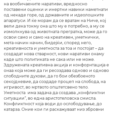
на вообичаените наративи, вредносно
поставени оценки и инертни навики наметнати
од некаде горе, од државните и идеолошките
апаратуси. И ќе морам да се вратам на Ниче, кој
вели дека токму она што му е потребно, а му се
измолкнува од животната прегратка, може да го
освои само и само на креативен, уметнички,
мета-начин начин, бидејќи, според него,
креативноста и уметноста за тоа и постојат – да
создадат нова стварност, нови наративи онаму
каде што политиката не сака или не може.
Здружената креативна акција и конфорнтација е
онаа која може да ги ресоздава одново и одново
слободните духови, да го бои обезбоеното
секојдневие, да создаде процеп на слобода, на
игривост, во мртвото општетсвено тело.
Уметноста има задача да создава „конфликтни
ситуации“, во една аристотеловска смисла.
Конфликтност која води до ослободување, до
катарза. Оние кои ги раскажуваат низ збровни