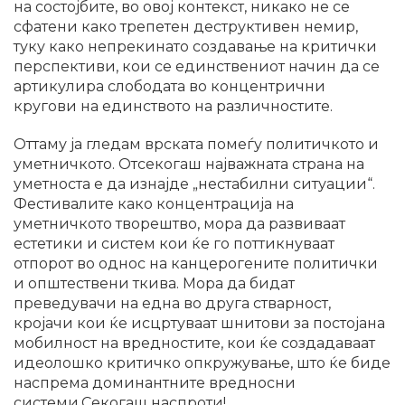
на состојбите, во овој контекст, никако не се
сфатени како трепетен деструктивен немир,
туку како непрекинато создавање на критички
перспективи, кои се единствениот начин да се
артикулира слободата во концентрични
кругови на единството на различностите.
Оттаму ја гледам врската помеѓу политичкото и
уметничкото. Отсекогаш најважната страна на
уметноста е да изнајде „нестабилни ситуации“.
Фестивалите како концентрација на
уметничкото творештво, мора да развиваат
естетики и систем кои ќе го поттикнуваат
отпорот во однос на канцерогените политички
и општествени ткива. Мора да бидат
преведувачи на една во друга стварност,
кројачи кои ќе исцртуваат шнитови за постојана
мобилност на вредностите, кои ќе создадаваат
идеолошко критичко опкружување, што ќе биде
наспрема доминантните вредносни
системи.Секогаш наспроти!