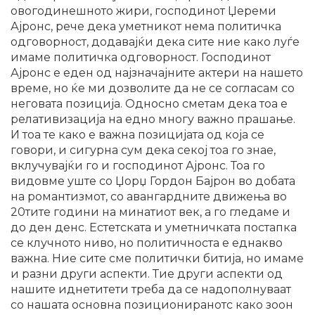
овогодинешното жири, господинот Џереми
Ајронс, рече дека уметникот нема политичка
одговорност, додавајќи дека сите ние како луѓе
имаме политичка одговорност. Господинот
Ајронс е еден од најзначајните актери на нашето
време, но ќе ми дозволите да не се согласам со
неговата позиција. Односно сметам дека тоа е
релативизација на едно многу важно прашање.
И тоа те како е важна позицијата од која се
говори, и сигурна сум дека секој тоа го знае,
вклучувајќи го и господинот Ајронс. Тоа го
видовме уште со Џорџ Гордон Бајрон во добата
на романтизмот, со авангардните движења во
20тите години на минатиот век, а го гледаме и
до ден денс. Естетската и уметничката постапка
се клучното ниво, но политичноста е еднакво
важна. Ние сите сме политички битија, но имаме
и разни други аспекти. Тие други аспекти од
нашите иднетитети треба да се надополнуваат
со нашата основна позициониранотс како зоон