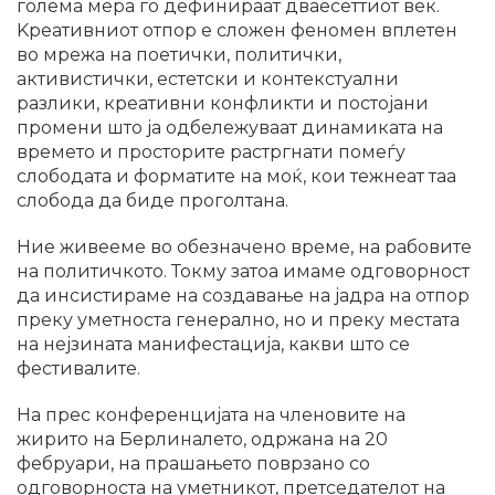
голема мера го дефинираат дваесеттиот век.
Kреативниот отпор е сложен феномен вплетен
во мрежа на поетички, политички,
активистички, естетски и контекстуални
разлики, креативни конфликти и постојани
промени што ја одбележуваат динамиката на
времето и просторите растргнати помеѓу
слободата и форматите на моќ, кои тежнеат таа
слобода да биде проголтана.
Ние живееме во обезначено време, на рабовите
на политичкото. Токму затоа имаме одговорност
да инсистираме на создавање на јадра на отпор
преку уметноста генерално, но и преку местата
на нејзината манифестација, какви што се
фестивалите.
На прес конференцијата на членовите на
жирито на Берлиналето, одржана на 20
фебруари, на прашањето поврзано со
одговорноста на уметникот, претседателот на