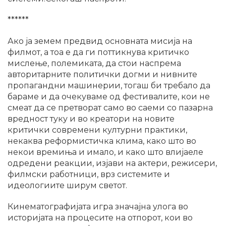
******
Ако ја земем предвид основната мисија на
филмот, а тоа е да ги поттикнува критичко
мислење, полемиката, да стои наспрема
авторитарните политички догми и нивните
пропагандни машинерии, тогаш би требало да
бараме и да очекуваме од фестивалите, кои не
смеат да се претворат само во саеми со пазарна
вредност туку и во креатори на новите
критички современи културни практики,
некаква реформистичка клима, како што во
некои времиња и имало, и како што влијаеле
одредени реакции, изјави на актери, режисери,
филмски работници, врз системите и
идеологиите ширум светот.
Кинематографијата игра значајна улога во
историјата на процесите на отпорот, кои во