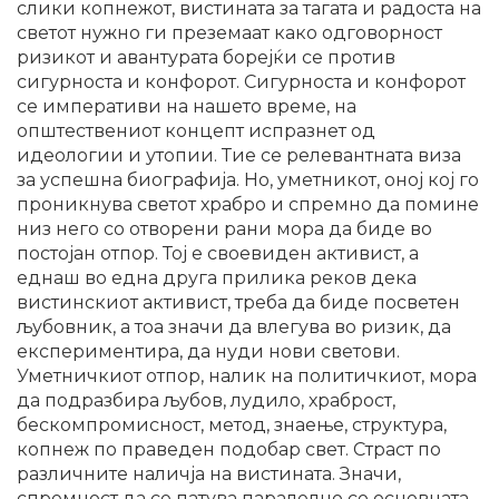
слики копнежот, вистината за тагата и радоста на
светот нужно ги преземаат како одговорност
ризикот и авантурата борејќи се против
сигурноста и конфорот. Сигурноста и конфорот
се императиви на нашето време, на
општествениот концепт испразнет од
идеологии и утопии. Тие се релевантната виза
за успешна биографија. Но, уметникот, оној кој го
проникнува светот храбро и спремно да помине
низ него со отворени рани мора да биде во
постојан отпор. Тој е своевиден активист, а
еднаш во една друга прилика реков дека
вистинскиот активист, треба да биде посветен
љубовник, а тоа значи да влегува во ризик, да
експериментира, да нуди нови светови.
Уметничкиот отпор, налик на политичкиот, мора
да подразбира љубов, лудило, храброст,
бескомпромисност, метод, знаење, структура,
копнеж по праведен подобар свет. Страст по
различните наличја на вистината. Значи,
спремност да се патува паралелно со основната