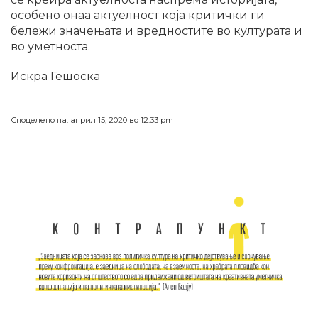
особено онаа актуелност која критички ги
бележи значењата и вредностите во културата и
во уметноста.
Искра Гешоска
Споделено на: април 15, 2020 во 12:33 pm