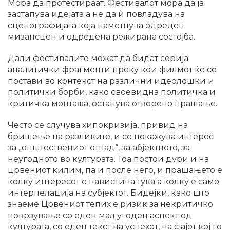
Мора да протестираат. Фестивалот мора да ја
застапува идејата а не да ѝ повладува на
сценографијата која наметнува одреден
мизансцен и одредена режирана состојба.
Дали фестивалите можат да бидат серија
аналитички фрагменти преку кои филмот ќе се
постави во контекст на различни идеолошки и
политички борби, како своевидна политичка и
критичка монтажа, останува отворено прашање.
Често се случува хипокризија, привид на
бришење на разликите, и се покажува интерес
за „општествениот отпад“, за абјектното, за
неугодното во културата. Тоа постои дури и на
црвениот килим, па и после него, и прашањето е
колку интересот е навистина тука а колку е само
интерпелација на субјектот. Бидејќи, како што
знаеме Црвениот тепих е ризик за некритичко
поврзување со еден мал угоден аспект од
културата, со еден текст на успехот, на сјајот кој го