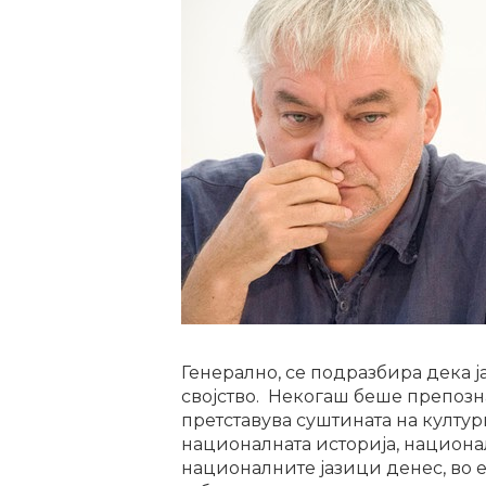
Генерално, се подразбира дека ја
својство. Некогаш беше препозна
претставува суштината на култур
националната историја, национал
националните јазици денес, во е