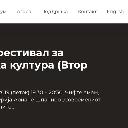
тум
Агора
Поддршка
Контакт
English
фестивал за
а култура (Втор
19 (петок) 19:30 – 20:30, Чифте амам,
ерија Ариане Шпаниер „Современиот
ите...