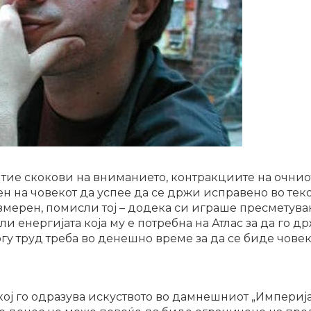
е тие скокови на вниманието, контракциите на очнио
ен на човекот да успее да се држи исправено во теко
мерен, помисли тој – додека си играше пресметува
ли енергијата која му е потребна на Атлас за да го др
огу труд треба во денешно време за да се биде ч
кој го одразува искуството во дамнешниот „Империј