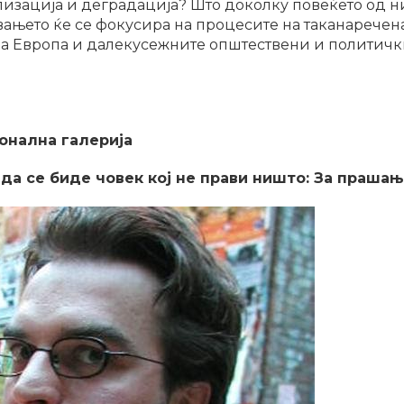
изација и деградација? Што доколку повеќето од ни
њето ќе се фокусира на процесите на таканаречена
а Европа и далекусежните општествени и политичк
ионална галерија
 да се биде човек кој не прави ништо: За праша