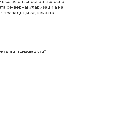
в се во опасност од целосно
та ре-вернакуларизација на
и последици од ваквата
њето на психомоќта“