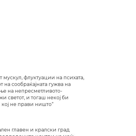
т мускул, флуктуации на психата,
т на сообраќајната гужва на
ње на непресметливото-
жи светот, и тогаш некој би
овек кој не прави ништо“
ален главен и кралски град