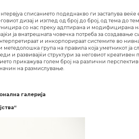
нтервјуа списанието подеднакво ги застапува веќе 
овиот дизај и изглед од број до број, од тема до те
муницира со нас преку адптирана и модифицирана на
ќи ја внатрешната човечка потреба за создавање си
нтерпретираат и инкорпорираат системите во нивнат
 метедолошка група на правила која уметникот ја сл
и и развивајќи структури за неговиот креативен 
ието прикажува голем број на различни перспектив
 начин на размислување.
ионална галерија
јства“