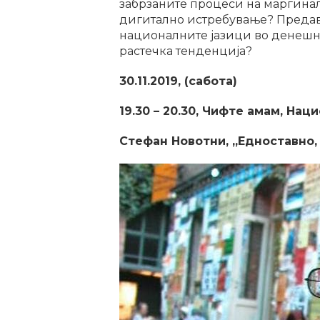
забрзаните процеси на маргинал
дигитално истребување? Предава
националните јазици во денешн
растечка тенденција?
30.11.2019, (сабота)
19.30 – 20.30, Чифте амам, Нац
Стефан Новотни, „Едноставно,