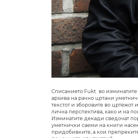
Списанието Fukt во изминатите 
архива на рачно цртани уметнич
текстот и зборовите во цртежот 
лична перспектива, како и на по
Изминатите декади сведочат пор
уметнички саеми на книги насек
придобивките, а кои препреките