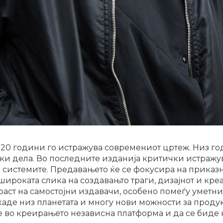
20 години го истражува современиот цртеж. Низ го
ки дела. Во последните изданија критички истражув
и системите. Предавањето ќе се фокусира на приказн
широката слика на создавањто траги, дизајнот и кре
аст на самостојни издавачи, особено помеѓу уметни
аде низ планетата и многу нови можности за продук
 во креирањето независна платформа и да се биде 