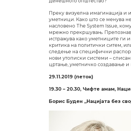
денешното општество?
Преку визуелна имагинација и и
уметници. Како што се менува нег
насловено The System Issue, ко
мрежно прекршувањ. Препознавај
истражува како уметниците ги и
критика на политички ситем, или
следење на специфични распоред
нови утописки системи – списан
цртање, уметничко создавање и
29.11.2019 (петок)
19.30 – 20.30, Чифте амам, Нац
Борис Буден „Нацијата без сво