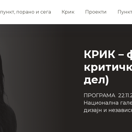
пункт, порано и сега
Крик
Проекти
Пунк
КРИК – 
критичк
дел)
ПРОГРАМА 22.11.20
Национална гал
дизајн и независн