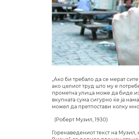
„Ако би требало да се мерат сит
ако целиот труд што му е потреб
прометна улица може да биде из
вкупната сума сигурно ќе ја нама
можел да претпостави колку мн
(Роберт Музил, 1930)
Горенаведениот текст на Музил, 