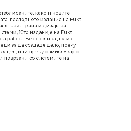
етаблираните, како и новите
мата, последното издание на Fukt,
словна страна и дизајн на
стеми, 18то изданије на Fukt
а работа. Без раслика дали е
еди за да создаде дело, преку
процес, или преку измислувајќи
и поврзани со системите на