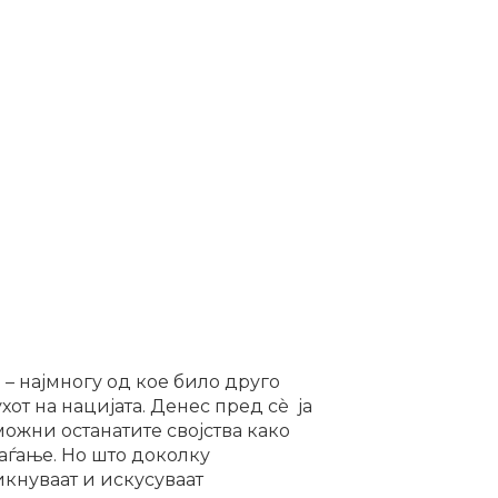
а – најмногу од кое било друго
от на нацијата. Денес пред сѐ ја
можни останатите својства како
аѓање. Но што доколку
икнуваат и искусуваат