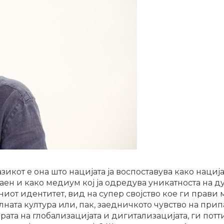
зикот е она што нацијата ја воспоставува како нациј
ен и како медиум кој ја одредува уникатноста на дух
ниот идентитет, вид на супер својство кое ги прави 
ната култура или, пак, заедничкото чувство на прип
рата на глобализацијата и дигитализацијата, ги потт