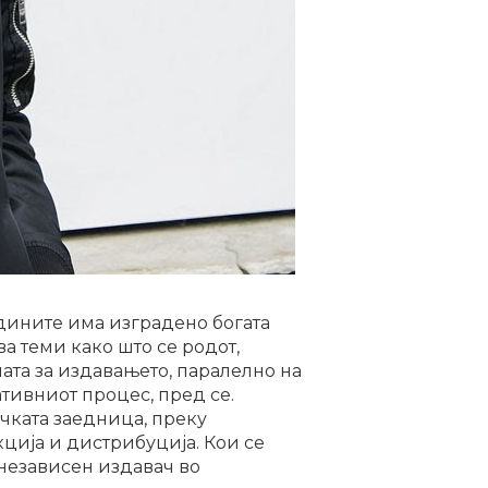
дините има изградено богата
а теми како што се родот,
ата за издавањето, паралелно на
ативниот процес, пред се.
чката заедница, преку
ција и дистрибуција. Кои се
независен издавач во