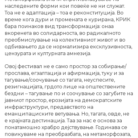
наследените форми кои повеќе не ни служат.
Тоа не е адаптација – тоа е реконституција. Во
време кога дури и промената е курирана, КРИК
бара поинаков вид трансформација: онаа
вкоренета во солидарноста, во радикалното
преобмислување на колективниот живот и во
одбивањето да се нормализира ексклузивноста,
цензурата и културната амнезија.
Овој фестивал не е само простор за собирање/
прослава, егзалтација и афирмација, туку и за
тагување/соочување со тагата, неуспесите,
резигнацијата, грдото лице на општествените
бездни – тагување по и соочување со загубите на
јавниот простор, ерозијата на демократските
инфраструктури, предавството на
еманципациските ветувања. Но, тагата, овде, не
е крајната дестинација. Таа за нас е основа за
понатамошно храбро дејствување. Годинава се
повикуваме на преобразбата, на метаморфозата,