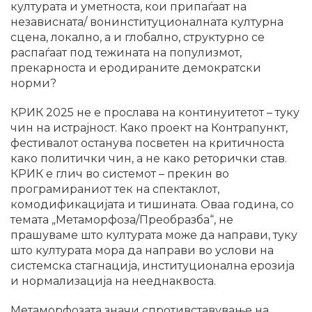
културата и уметноста, кои припаѓаат на
независната/ вонинституционалната културна
сцена, локално, а и глобално, структурно се
распаѓаат под тежината на популизмот,
прекарноста и еродираните демократски
норми?
КРИК 2025 не е прослава на континуитетот – туку
чин на истрајност. Како проект на Контрапункт,
фестивалот останува посветен на критичноста
како политички чин, а не како реторички став.
КРИК е глич во системот – прекин во
програмираниот тек на спектаклот,
комодификацијата и тишината. Оваа година, со
темата „Метаморфоза/Преобразба“, не
прашуваме што културата може да направи, туку
што културата мора да направи во услови на
системска стагнација, институционална ерозија
и нормализација на нееднаквоста.
Метаморфозата значи спротивставување на