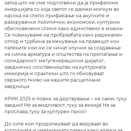
затоа што не сме подготвени да ја прифатиме
инерцијата со која светот се движи молкум во
насока на слепо прифаќање на акутните и
разорувачки политички, економски, културни
обесчовечени слики како единствено е можни.
Се повикуваме на пробразбата како радикален
отпор и турбина за менување на правецот кон
патеките кои ни се чинат клучни за создавање
на силна арматура и општества на припаѓање и
солидарност: меѓугенерациски дијалог,
заедничко сопствеништво на културната
меморија и практики што го обновуваат
сврзното ткиво на нашите расцепкани
заедници.
КРИК 2025 е повик за дејствување – не сами, туку
заедно! Не за видливост, туку за визија! Не за
прослава, туку за културен пркос!
До сите кои продолжуваат да веруваат во
културната и уметничката патека како алатки за