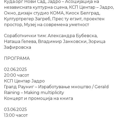
Куда.орг Нови Сад, Јадро – Асоцијација на
независната културна сцена, КСП Центар – Јадро,
Окно, дизајн студио КОМА, Киоск Белград,
Културтрегер Загреб, Прес ту егзит, проектен
простор, Музеј на современа уметност
Соработнички тим: Александра Бубевска,
Наташа Гелева, Владимир Јанковски, Зорица
Зафировска
ПРОГРАМА
02.06.2025
20:00 часот
КСП Центар Јадро
Гралд Рауниг – Изработување мноштво / Gerald
Raining – Making multiplicity
Концерт и промоција на книга
03.06.2025
13:00 часот