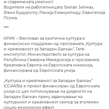
и современата уметност
Водители на работилницата: Билал Јилмаз,
Фани Будуроглу, Ранија Емануилиду, Евангелија
Псома.
***
КРИК – Фестивал за критичка култура е
финансиски поддржан од програмата „Култура
и креативност за Западен Балкан“, Гете-
институтот, Министерството за култура на
Република Северна Македонија и програмата
Креативна Европа на Европската комисија,
финансирана од Европската унија.
„Култура и креативност за Западен Балкан“
(CC4WBs) е проект финансиран од Европската
унија со цел поттикнување на дијалогот на
Западен Балкан преку зајакнување на
културниот и креативниот сектор за зголемен
социо-економски ефект.