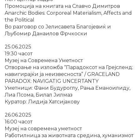
Промоција на книгата на Славчо Димитров
Anarchic Bodies: Corporeal Materialism, Affects and
the Political
Во разговор со Јелисавета Благојевиќ и
Љубомир Данаилов Фрчкоски
25.06.2025
19:30 часот
Музеј на Современа Уметност
Отворање на изложба “Парадоксот на Грејсленд:
навигирајќи ја неизвесноста” / GRACELAND
PARADOX: NAVIGATIG UNCERTANTY
Уметници: Фани Будуроглу, Рања Еманоилиду,
Лиа Псома, Билал Јилмаз
Куратор: Лидија Хатсијакову
26.06.2025
16:00 часот
Музеј на современа уметност
Работилница за животната средина, хуманизмот