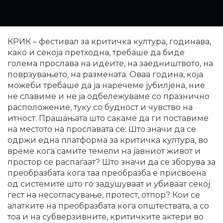
КРИК – фестивал за критичка култура, годинава,
како и секоја претходна, требаше да биде
голема прослава на идеите, на заедништвото, на
поврзувањето, на размената. Оваа година, која
можеби требаше да ја наречеме јубилјена, ние
не славиме и не ја одбележуваме со празнично
расположение, туку со будност и чувство на
итност. Прашањата што сакаме да ги поставиме
на местото на прославата се: Што значи да се
одржи една платформа за критичка култура, во
време кога самите темели на јавниот живот и
простор се распаѓаат? Што значи да се зборува за
преобразбата кога таа преобразба е присвоена
од системите што го задушуваат и убиваат секој
гест на несогласување, протест, отпор? Кои се
алатките на преобразбата кога општествата, а со
тоа и на субверзивните, критичките актери во