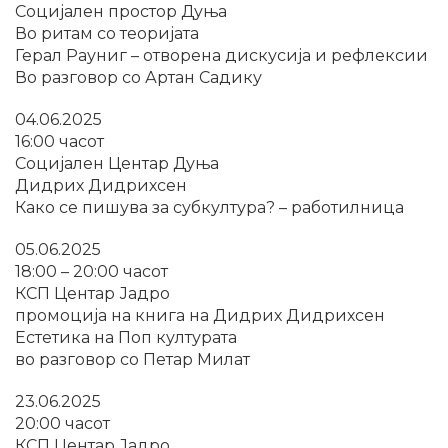
Социјален простор Дуња
Во ритам со теоријата
Герал Рауниг – отворена дискусија и рефлексии
Во разговор со Артан Садику
04.06.2025
16:00 часот
Социјален Центар Дуња
Дидрих Дидрихсен
Како се пишува за субкултура? – работилница
05.06.2025
18:00 – 20:00 часот
КСП Центар Јадро
промоција на книга на Дидрих Дидрихсен
Естетика на Поп културата
во разговор со Петар Милат
23.06.2025
20:00 часот
КСП Центар Јадро