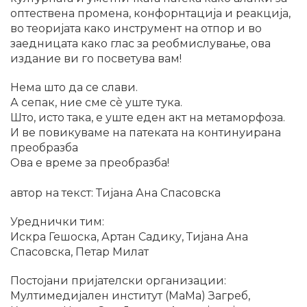
оптествена промена, конфорнтација и реакција,
во теоријата како инструмент на отпор и во
заедницата како глас за реобмислување, ова
издание ви го посветува вам!
Нема што да се слави.
А сепак, ние сме сè уште тука.
Што, исто така, е уште еден акт на метаморфоза.
И ве повикуваме на патеката на континуирана
преобразба
Ова е време за преобразба!
автор на текст: Тијана Ана Спасовска
Уреднички тим:
Искра Гешоска, Артан Садику, Тијана Ана
Спасовска, Петар Милат
Постојани пријателски организации:
Мултимедијален институт (МаМа) Загреб,