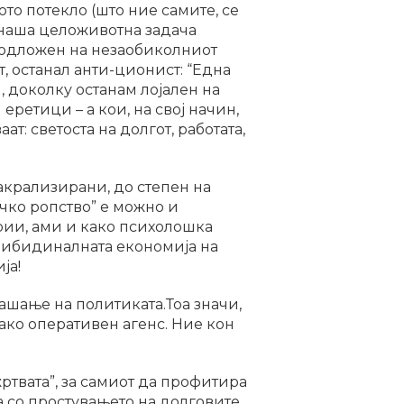
то потекло (што ние самите, се
о наша целоживотна задача
 подложен на незаобиколниот
т, останал анти-ционист: “Една
, доколку останам лојален на
еретици – а кои, на свој начин,
т: светоста на долгот, работата,
акрализирани, до степен на
чко ропство” е можно и
рии, ами и како психолошка
 либидиналната економија на
ја!
рашање на политиката.Тоа значи,
ако оперативен агенс. Ние кон
ртвата”, за самиот да профитира
а со простувањето на долговите,