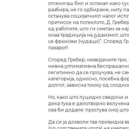
отсекогаш бил и останал како су
разбира, не го одбираме, ниту па
останува социјалниот налог ист
притисок на потеклото, Д. Гребер
од работите, што ги сметам за на
онаа традиција на јудаизмот, што
се фрикови (чудаци)”. Според Гре
пазарот!
Според Гребер, неведените три, 
нивна ултимативна беспрашалнос
легитимно да се проучува, не с
категорија, односно, посебна фо
долгот, зависна токму од сооднос
Но, како што луцидно сведочи и 
дека тука е делотворно вклучена
ова би додале: простува оној што
Да си ја дозволи таа привидна в
(од сопствената улога) на хиера