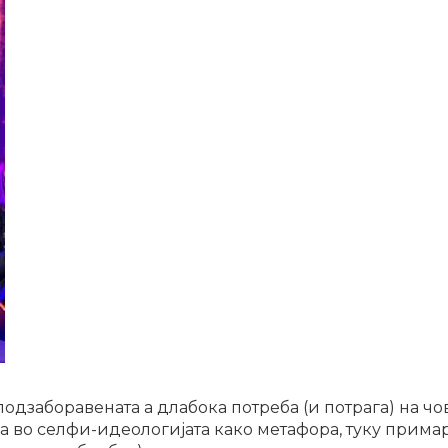
одзаборавената а длабока потреба (и потрага) на чо
ва во селфи-идеологијата како метафора, туку прима