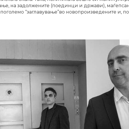
е, на задолжените (поединци и држави), маѓепсани
поголемо “заглавување”во новопроизведените и, по