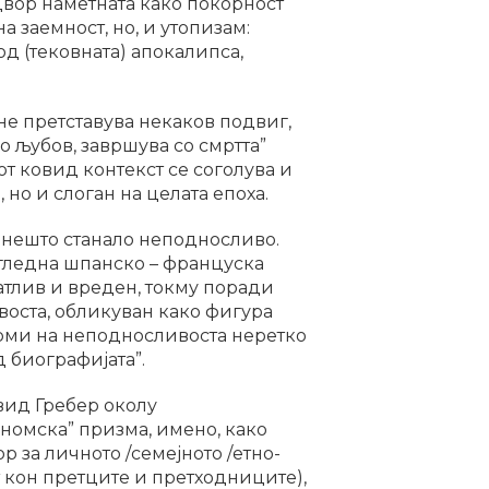
адвор наметната како покорност
а заемност, но, и утопизам:
д (тековната) апокалипса,
 не претставува некаков подвиг,
о љубов, завршува со смртта”
иот ковид контекст се соголува и
но и слоган на целата епоха.
 нешто станало неподносливо.
угледна шпанско – француска
натлив и вреден, токму поради
воста, обликуван како фигура
форми на неподносливоста неретко
д биографијата”.
ид Гребер околу
номска” призма, имено, како
 за личното /семејното /етно-
т кон претците и претходниците),