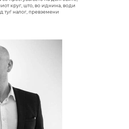
от круг, што, во иднина, води
д туѓ налог, превземени