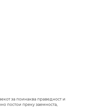
векот за поинаква праведност и
рно постои преку заемноста,