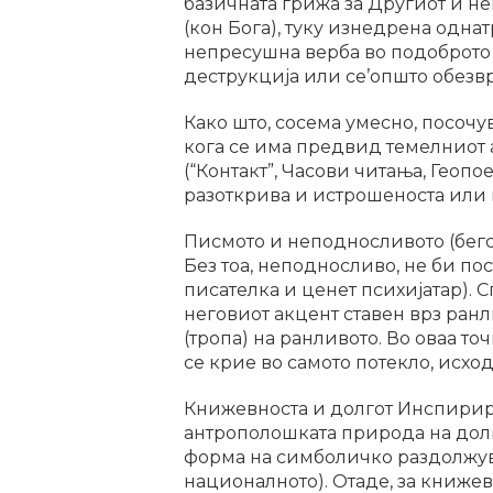
базичната грижа за Другиот и не
(кон Бога), туку изнедрена однат
непресушна верба во подоброто у
деструкција или се’општо обезв
Како што, сосема умесно, посочу
кога се има предвид темелниот а
(“Контакт”, Часови читања, Геопое
разоткрива и истрошеноста или н
Писмото и неподносливото (бегс
Без тоа, неподносливо, не би по
писателка и ценет психијатар). 
неговиот акцент ставен врз ранл
(тропа) на ранливото. Во оваа т
се крие во самото потекло, исход
Книжевноста и долгот Инспири
антрополошката природа на долг
форма на симболичко раздолжувањ
националното). Отаде, за книжев