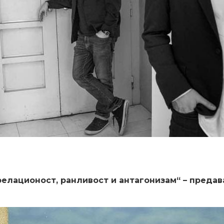
 релационост, ранливост и антагонизам“ – пред