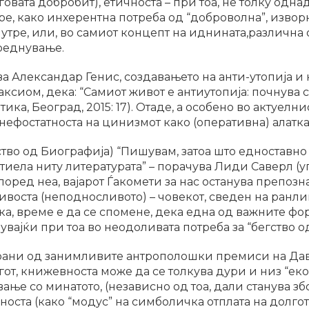
говата добробит), етичноста – при тоа, не толку одн
ре, како инхерентна потреба од “доброволна”, изворн
тре, или, во самиот концепт на иднината,различна о
реднување.
ва Александар Генис, создавањето на анти-утопија и
ксиом, дека: “Самиот живот е антиутопија: почнува с
тика, Београд, 2015: 17). Отаде, а особено во актуелн
ефостатноста на цинизмот како (оперативна) алатка, 
тво од Биографија) “Пишувам, затоа што едноставно
стиела ниту литературата” – порачува Лиди Саверл (
Според неа, вајарот Ѓакомети за нас останува препоз
ивоста (неподносливото) – човекот, сведен на ранли
очка, време е да се спомене, дека една од важните 
увајќи при тоа во неодоливата потреба за “бегство о
рани од занимливите антрополошки премиси на Дав
от, книжевноста може да се толкува дури и низ “еко
е со минатото, (независно од тоа, дали станува збор
носта (како “модус” на симболичка отплата на долго