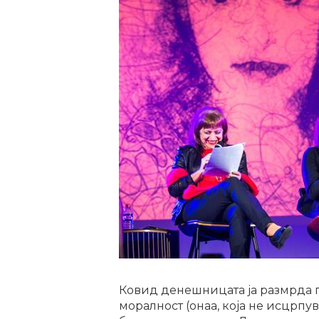
Ковид денешницата ја размрда п
моралност (онаа, која не исцрпу