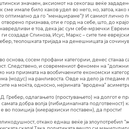
штински значаен, аксиомот на секогаш веќе зададено
к сме имале било каков удел во него, но, затоа, как
ото оптимално да го “менаџираме”)! И самиот лично
 отворено признава, оти е горд на себе, што, до крајо
јнавредливи е тоа, дека јас сум себе-мрзечки Евреин
 ги создаде Спиноза, Исус, Маркс – сите тие еврејски 
бер, теолошката тријада на денешницата ја сочинуваа
во основа, сосем профани категории, денес станаа с
т. Следствено, и современиот феномен на “должни
амо низ призмата на вообичаените економски катего
рма (модус) на ранливоста. Овде на дело ја гледаме
ите на моќта, односно, нејзината “вродена” асиметри
Д. Гребер, одлагањето (простувањето) на долгот е п
 самата добра волја (либидиналната подготвеност) к
 е во позиција (хиерархиски поставен), да прости!
еликодушност, откако еднаш веќе ја злоупотребил “ж
рхиската скала! Така, политиката вешто си манипулир