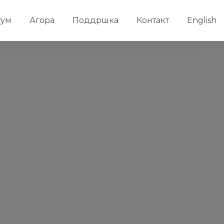
тум
Агора
Поддршка
Контакт
English