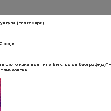
култура (септември)
Скопје
теклото како долг или бегство од биографија)“ 
Величковска