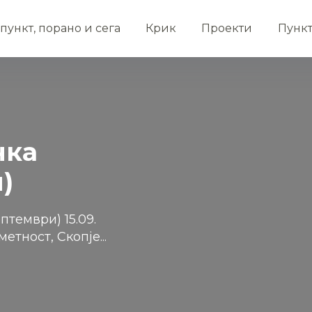
пункт, порано и сега
Крик
Проекти
Пунк
чка
)
птември) 15.09.
етност, Скопје...